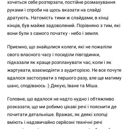
хочеться себе розтерзати, постійне розмахування
руками і спроби на щось вказати на слайді
дратують. Натомість тими ж слайдами, в кінці
кінців, був майже задоволений. Порівняно з тим, які
вони були з самого початку - небо і земля.
Приємно, що знайшлися колеги, які не пожаліли
свого власного часу і посиділи півгодинки,
підказали як краще розпланувати час, коли і як
жартувати, взаємодіяти з аудиторією. Не все почуте
вдалося застосувати з першого разу, але ще матиму
шанс, сподіваюсь :) Дякую, Іване та Міша.
Головне, що вдалося не надто нудно і обтяжливо
розказати, що ми робимо цікаві речі і пояснити де
почитати детальніше. Вражає, як деякі хлопці
вміють і надзвичайно серйозні технічні речі