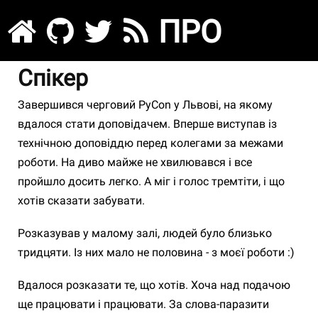
ПРО
Спікер
Завершився черговий PyCon у Львові, на якому
вдалося стати доповідачем. Вперше виступав із
технічною доповіддю перед колегами за межами
роботи. На диво майже не хвилювався і все
пройшло досить легко. А міг і голос тремтіти, і що
хотів сказати забувати.
Розказував у малому залі, людей було близько
тридцяти. Із них мало не половина - з моєї роботи :)
Вдалося розказати те, що хотів. Хоча над подачою
ще працювати і працювати. За слова-паразити